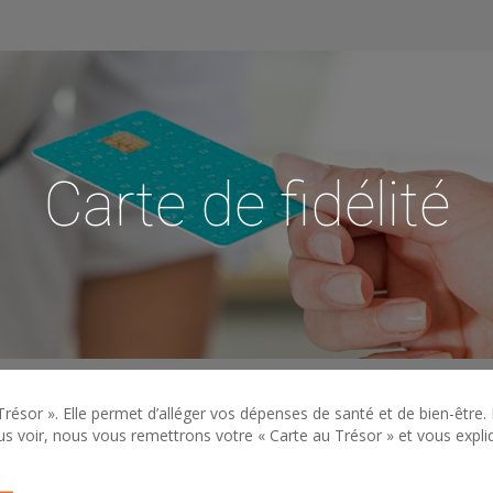
Carte de fidélité
résor ». Elle permet d’alléger vos dépenses de santé et de bien-être. El
s voir, nous vous remettrons votre « Carte au Trésor » et vous expliq