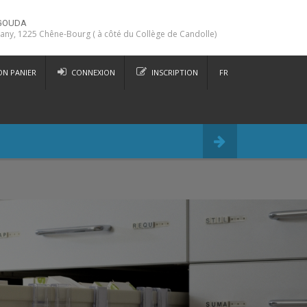
GOUDA
any, 1225 Chêne-Bourg ( à côté du Collège de Candolle)
N PANIER
CONNEXION
INSCRIPTION
FR
DE
Commander
IT
EN