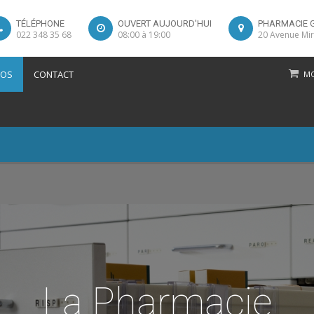
TÉLÉPHONE
OUVERT AUJOURD'HUI
PHARMACIE 
022 348 35 68
08:00 à 19:00
20 Avenue Mir
POS
CONTACT
MO
La Pharmacie