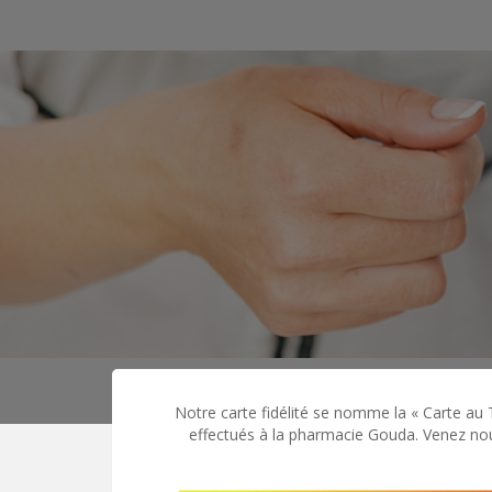
Notre carte fidélité se nomme la « Carte au T
effectués à la pharmacie Gouda. Venez nou