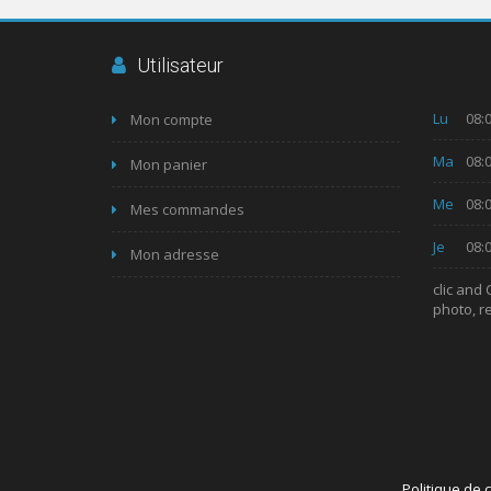
Utilisateur
Lu
08:0
Mon compte
Ma
08:0
Mon panier
Me
08:0
Mes commandes
Je
08:0
Mon adresse
clic and
photo, r
Politique de c