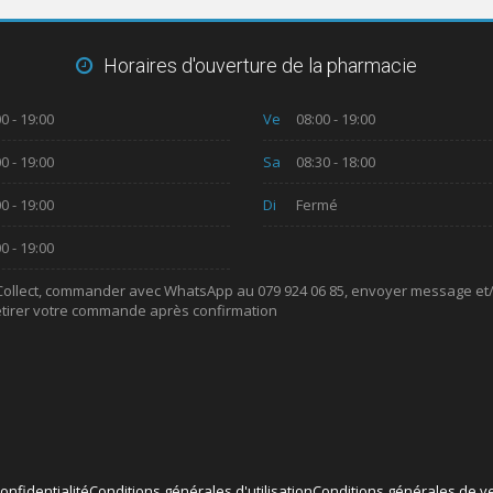
Horaires d'ouverture de la pharmacie
0 - 19:00
Ve
08:00 - 19:00
0 - 19:00
Sa
08:30 - 18:00
0 - 19:00
Di
Fermé
0 - 19:00
 Collect, commander avec WhatsApp au 079 924 06 85, envoyer message et
etirer votre commande après confirmation
onfidentialité
Conditions générales d'utilisation
Conditions générales de v