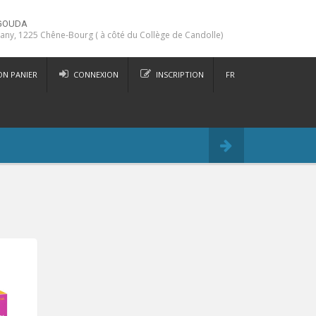
GOUDA
any, 1225 Chêne-Bourg ( à côté du Collège de Candolle)
N PANIER
CONNEXION
INSCRIPTION
FR
DE
Commander
IT
EN