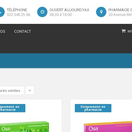
TÉLÉPHONE
OUVERT AUJOURD'HUI
PHARMACIE 
022 348 35 68
08:30 à 18:00
20 Avenue Mir
POS
CONTACT
MO
ures ventes
iquement en
Uniquement en
pharmacie
pharmacie